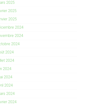
ars 2025
évrier 2025
anvier 2025
écembre 2024
ovembre 2024
ctobre 2024
oût 2024
illet 2024
in 2024
ai 2024
ril 2024
ars 2024
évrier 2024