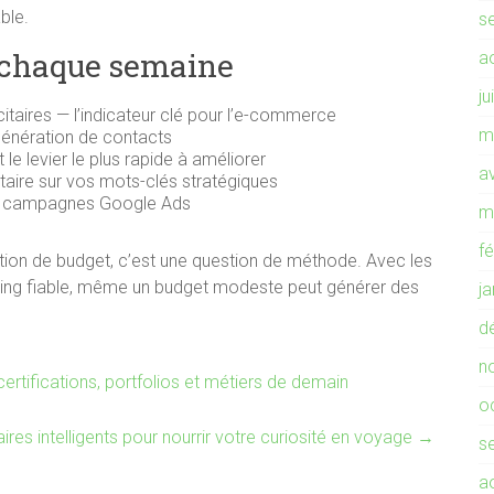
ble.
s
e chaque semaine
a
ju
itaires — l’indicateur clé pour l’e-commerce
m
 génération de contacts
 le levier le plus rapide à améliorer
av
itaire sur vos mots-clés stratégiques
os campagnes Google Ads
m
f
stion de budget, c’est une question de méthode. Avec les
acking fiable, même un budget modeste peut générer des
j
d
n
ertifications, portfolios et métiers de demain
o
ires intelligents pour nourrir votre curiosité en voyage
→
s
a