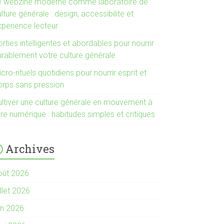
e webzine moderne comme laboratoire de
lture générale : design, accessibilite et
xperience lecteur
rties intelligentes et abordables pour nourrir
urablement votre culture générale
cro-rituels quotidiens pour nourrir esprit et
orps sans pression
ultiver une culture générale en mouvement à
ère numérique : habitudes simples et critiques
Archives
oût 2026
illet 2026
in 2026