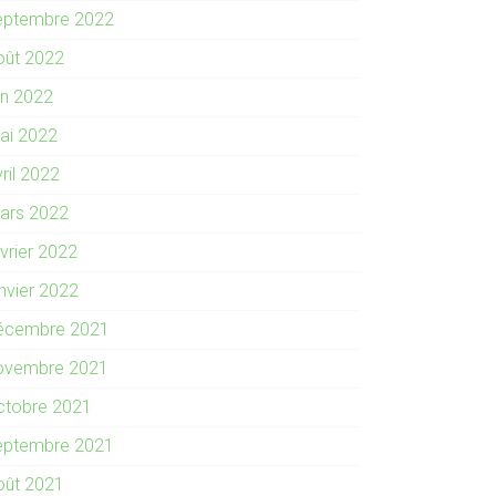
eptembre 2022
oût 2022
in 2022
ai 2022
ril 2022
ars 2022
évrier 2022
anvier 2022
écembre 2021
ovembre 2021
ctobre 2021
eptembre 2021
oût 2021