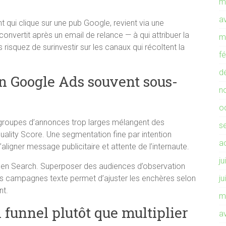
m
av
t qui clique sur une pub Google, revient via une
convertit après un email de relance — à qui attribuer la
m
 risquez de surinvestir sur les canaux qui récoltent la
f
d
on Google Ads souvent sous-
n
o
 groupes d’annonces trop larges mélangent des
s
Quality Score. Une segmentation fine par intention
a
ligner message publicitaire et attente de l’internaute.
ju
isé en Search. Superposer des audiences d’observation
os campagnes texte permet d’ajuster les enchères selon
ju
nt.
m
 funnel plutôt que multiplier
av