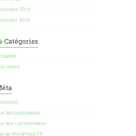
écembre 2019
ovembre 2019
Catégories
tualités
on classé
éta
onnexion
ux des publications
lux des commentaires
ite de WordPress-FR