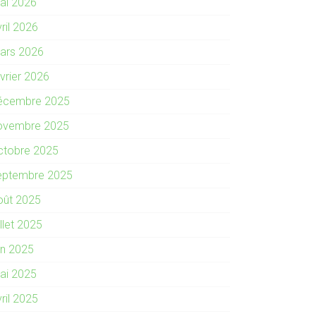
ai 2026
ril 2026
ars 2026
évrier 2026
écembre 2025
ovembre 2025
ctobre 2025
eptembre 2025
oût 2025
illet 2025
in 2025
ai 2025
ril 2025