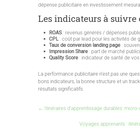
dépense publicitaire en investissement mesura
Les indicateurs à suivr
ROAS
: revenus générés / dépenses public
CPL
: coût par lead pour les activités de
Taux de conversion landing page
: souvent
Impression Share
: part de marché public
Quality Score
: indicateur de santé de v
La performance publicitaire n’est pas une que
bons indicateurs, la bonne structure et un tr
résultats significatifs.
←
Itinéraires d’apprentissage durables: micro-c
Voyages apprenants : itinéra