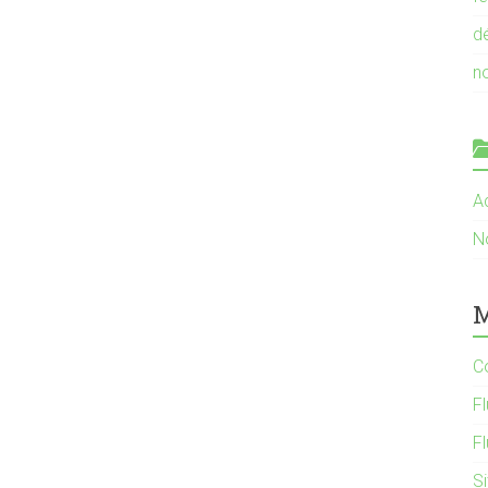
d
n
Ac
N
M
C
Fl
F
S