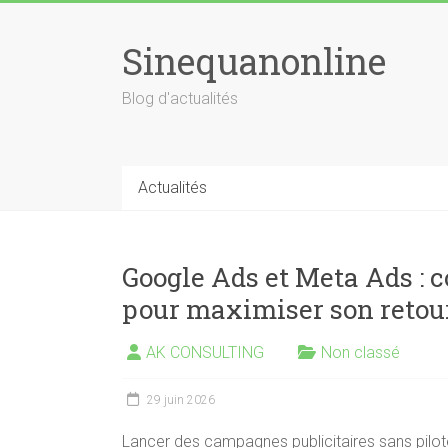
Skip
to
Sinequanonline
content
Blog d'actualités
Actualités
Google Ads et Meta Ads :
pour maximiser son retou
AK CONSULTING
Non classé
29 juin 2026
Lancer des campagnes publicitaires sans pilot