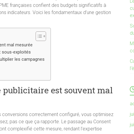
L
PME françaises confient des budgets significatifs à
cu
s indicateurs. Voici les fondamentaux d’une gestion
e
So
d
Mi
vent mal mesurée
c
t sous-exploités
ultiplier les campagnes
C
l’
publicitaire est souvent mal
a
ju
des conversions correctement configuré, vous optimisez
sez, pas ce que ça rapporte. Le passage au Consent
ju
ont complexifié cette mesure, rendant l’expertise