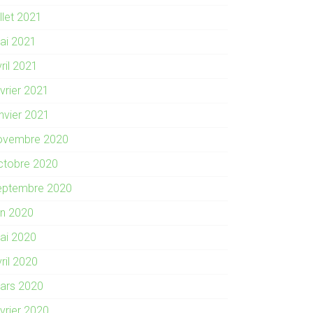
illet 2021
ai 2021
ril 2021
évrier 2021
anvier 2021
ovembre 2020
ctobre 2020
eptembre 2020
in 2020
ai 2020
ril 2020
ars 2020
évrier 2020