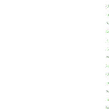
ju
m
av
f
j
n
o
s
ju
m
av
m
f