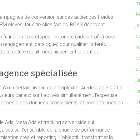
m
f
s campagnes de conversion sur des audiences froides
CPM élevés, taux de clics faibles, ROAS décevant.
j
d
funnel en trois étapes : notoriété (vidéo, trafic) pour
(engagement, catalogue) pour qualifier l’intérêt,
n
te structure réduit mécaniquement le coût par
o
a
 agence spécialisée
ju
u’à un certain niveau de complexité. Au-delà de 3 000 à
ju
sieurs canaux sont activés simultanément, l’expertise
m
s, accès à des données cross-clients, et compétences en
av
 Ads, Meta Ads et tracking server-side qui
m
ses sur l’ensemble de la chaîne de performance :
f
misation créa et reporting. L’objectif : transformer la