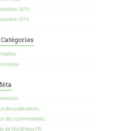
écembre 2019
ovembre 2019
Catégories
tualités
on classé
éta
onnexion
ux des publications
lux des commentaires
ite de WordPress-FR