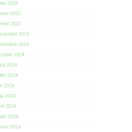
ars 2025
évrier 2025
anvier 2025
écembre 2024
ovembre 2024
ctobre 2024
oût 2024
illet 2024
in 2024
ai 2024
ril 2024
ars 2024
évrier 2024