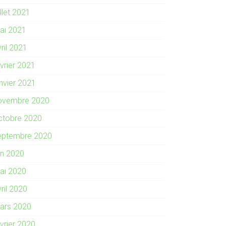
illet 2021
ai 2021
ril 2021
évrier 2021
anvier 2021
ovembre 2020
ctobre 2020
eptembre 2020
in 2020
ai 2020
ril 2020
ars 2020
évrier 2020