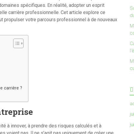
omaines spécifiques. En réalité, adopter un esprit
So
lle carrière professionnelle. Cet article explore ce
d
eut propulser votre parcours professionnel à de nouveaux
Mi
c
C
l’
Mi
cu
e carrière ?
a
ntreprise
ju
ju
té à innover, à prendre des risques calculés et à
les voient pas. Il ne s’agit pas uniquement de créer une