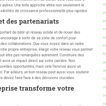
s
s autres. Une telle approche attire non seulement le
ibilités de croissance professionnelle plus rapides.
a
et des partenariats
ju
m
portant de bâtir un réseau solide et de nouer des
av
e encourage à sortir de sa zone de confort pour
 des collaborations. Que vous soyez dans un cadre
m
otre propre entreprise, élargir votre réseau vous permet
f
peut-être pas remarquées autrement. Construire des
 avoir un impact direct sur votre carrière. Non
j
velles opportunités, mais cela favorise aussi un
d
. Par ailleurs, un bon réseau peut aussi vous soutenir
s devez faire face à des décisions cruciales.
n
eprise transforme votre
o
s
a