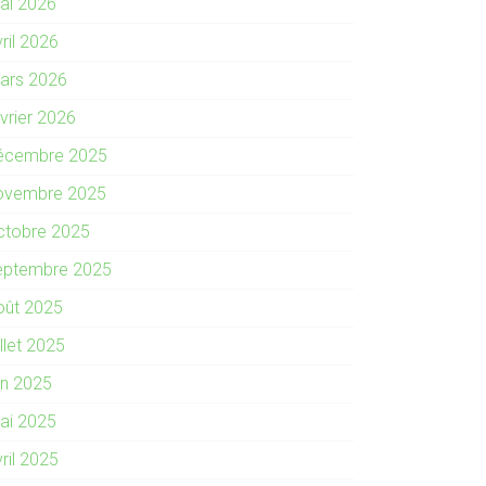
ai 2026
ril 2026
ars 2026
évrier 2026
écembre 2025
ovembre 2025
ctobre 2025
eptembre 2025
oût 2025
illet 2025
in 2025
ai 2025
ril 2025