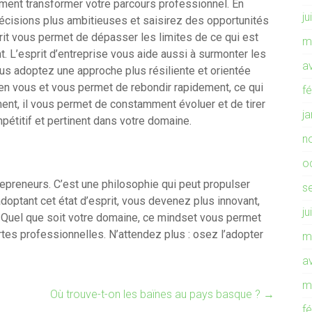
ement transformer votre parcours professionnel. En
ju
écisions plus ambitieuses et saisirez des opportunités
prit vous permet de dépasser les limites de ce qui est
m
 L’esprit d’entreprise vous aide aussi à surmonter les
av
us adoptez une approche plus résiliente et orientée
 en vous et vous permet de rebondir rapidement, ce qui
f
ment, il vous permet de constamment évoluer et de tirer
j
pétitif et pertinent dans votre domaine.
n
o
repreneurs. C’est une philosophie qui peut propulser
s
optant cet état d’esprit, vous devenez plus innovant,
ju
s. Quel que soit votre domaine, ce mindset vous permet
tes professionnelles. N’attendez plus : osez l’adopter
m
av
m
Où trouve-t-on les baïnes au pays basque ?
→
f