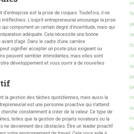
m
 d’entreprise est la prise de risques. Toutefois, il ne
f
irréfléchies. L’esprit entrepreneurial encourage la prise
j
 qui comportent un certain degré d’incertitude, mais qui
préparation adéquate. Cela nécessite une bonne
d
avant d’agir. Dans le cadre d’une carrière
n
peut signifier accepter un poste plus exigeant ou
o
ons peuvent sembler intimidantes, mais elles sont
votre développement et vous ouvrir à de nouvelles
a
ju
tif
ju
t la gestion des tâches quotidiennes, mais aussi la
m
trepreneurial est une personne proactive qui n’attend
av
 cherche constamment à créer de la valeur. Ce type de
m
tes, telles que la gestion de projets novateurs ou la
s ne deviennent des obstacles. Être un leader proactif
f
ns votre environnement de travail. Cela vous aide à