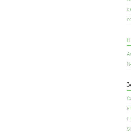
d
n
Ac
N
M
C
Fl
F
S