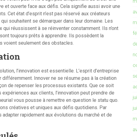
m
e et ouverte face aux défis. Cela signifie aussi avoir une
av
ts. Cet état d’esprit n’est pas réservé aux créateurs
x qui souhaitent se démarquer dans leur domaine. Les
m
x qui réussissent à se réinventer constamment. Ils n’ont
f
ont toujours prêts à apprendre. Ils possèdent la
res voient seulement des obstacles.
d
ation
n
o
tion, l’innovation est essentielle. L’esprit d’entreprise
s
r différemment. Innover ne se résume pas à la création
açon de repenser les processus existants. Que ce soit
a
es expériences aux clients, l’innovation peut prendre de
ju
eurial vous pousse à remettre en question le statu quo.
ons créatives et uniques aux défis quotidiens. Par
ju
s adapter rapidement aux évolutions du marché et de
m
av
culés