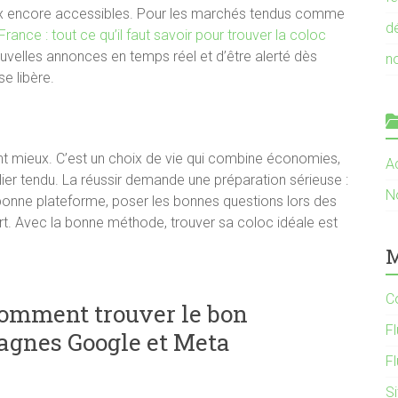
ix encore accessibles. Pour les marchés tendus comme
d
rance : tout ce qu’il faut savoir pour trouver la coloc
velles annonces en temps réel et d’être alerté dès
n
e libère.
dant mieux. C’est un choix de vie qui combine économies,
Ac
ilier tendu. La réussir demande une préparation sérieuse :
N
la bonne plateforme, poser les bonnes questions lors des
part. Avec la bonne méthode, trouver sa coloc idéale est
M
C
comment trouver le bon
Fl
agnes Google et Meta
F
S