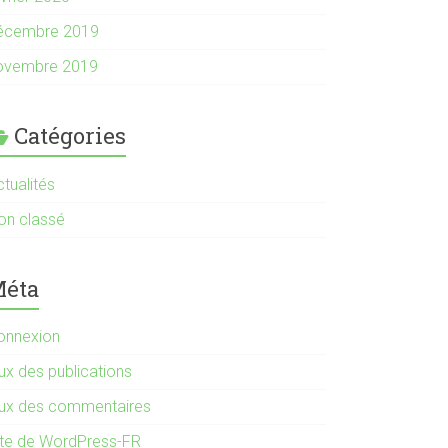
écembre 2019
ovembre 2019
Catégories
tualités
on classé
éta
onnexion
ux des publications
lux des commentaires
ite de WordPress-FR