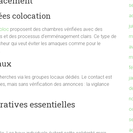
cacement
s
ées colocation
a
ju
coloc
proposent des chambres vérifiées avec des
isés et des processus d’emménagement clairs. Ce type de
m
heur qui veut éviter les arnaques comme pour le
av
.
m
aux
f
herches via les groupes locaux dédiés. Le contact est
j
mes, mais sans vérification des annonces : la vigilance
d
n
atives essentielles
o
s
a