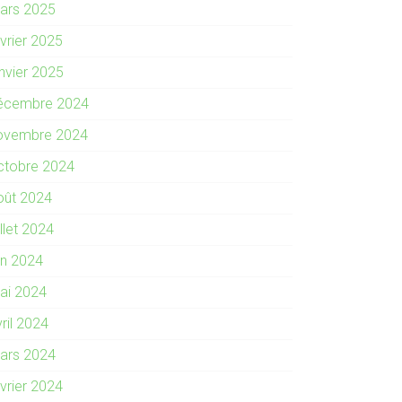
ars 2025
évrier 2025
anvier 2025
écembre 2024
ovembre 2024
ctobre 2024
oût 2024
illet 2024
in 2024
ai 2024
ril 2024
ars 2024
évrier 2024