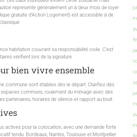
és. Les baux individuels évitent cette solidarité mais
a caution représente généralement un à deux mois de loyer
ju
blique gratuite d’Action Logement) est accessible à de
m
classique.
av
f
ce habitation couvrant sa responsabilité civile. C’est
j
aires vérifient lors de la signature.
n
our bien vivre ensemble
o
s
ie commune sont établies dès le départ. Clarifiez dès
es espaces communs, roulement du ménage avec des
ju
les partenaires, horaires de silence et rapport au bruit.
m
tives
av
m
lus actives pour la colocation, avec une demande forte
catif tendu. Bordeaux, Nantes, Toulouse et Montpellier
f