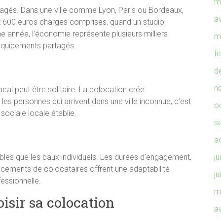
m
rtagés. Dans une ville comme Lyon, Paris ou Bordeaux,
av
 600 euros charges comprises, quand un studio
e année, l’économie représente plusieurs milliers
m
équipements partagés.
f
d
n
local peut être solitaire. La colocation crée
s personnes qui arrivent dans une ville inconnue, c’est
o
 sociale locale établie.
s
a
bles que les baux individuels. Les durées d’engagement,
ju
acements de colocataires offrent une adaptabilité
ju
essionnelle.
m
oisir sa colocation
av