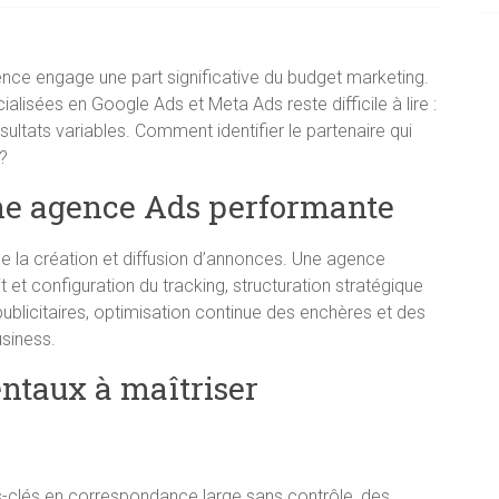
nce engage une part significative du budget marketing.
lisées en Google Ads et Meta Ads reste difficile à lire :
sultats variables. Comment identifier le partenaire qui
?
une agence Ads performante
e la création et diffusion d’annonces. Une agence
it et configuration du tracking, structuration stratégique
blicitaires, optimisation continue des enchères et des
usiness.
entaux à maîtriser
-clés en correspondance large sans contrôle, des