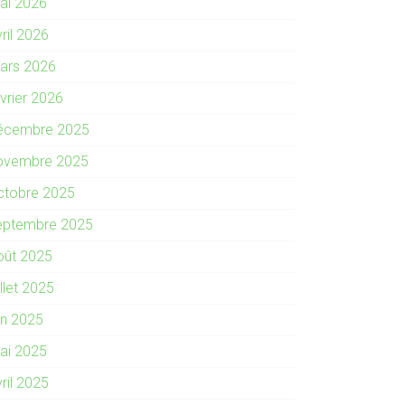
ai 2026
ril 2026
ars 2026
évrier 2026
écembre 2025
ovembre 2025
ctobre 2025
eptembre 2025
oût 2025
illet 2025
in 2025
ai 2025
ril 2025