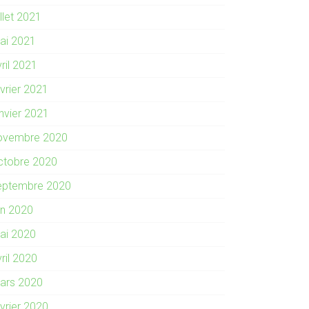
illet 2021
ai 2021
ril 2021
évrier 2021
anvier 2021
ovembre 2020
ctobre 2020
eptembre 2020
in 2020
ai 2020
ril 2020
ars 2020
évrier 2020