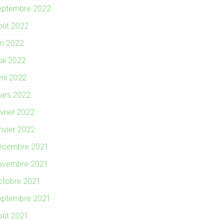
eptembre 2022
oût 2022
in 2022
ai 2022
ril 2022
ars 2022
évrier 2022
anvier 2022
écembre 2021
ovembre 2021
ctobre 2021
eptembre 2021
oût 2021