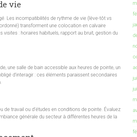
de vie
m
f
ligé. Les incompatibilités de rythme de vie (lève-tôt vs
j
ésordonné) transforment une colocation en calvaire
s visites : horaires habituels, rapport au bruit, gestion du
d
n
o
e, une salle de bain accessible aux heures de pointe, un
a
 obligé d’interagir : ces éléments paraissent secondaires
ju
.
ju
m
ieu de travail ou d’études en conditions de pointe. Évaluez
av
biance générale du secteur à différentes heures de la
m
f