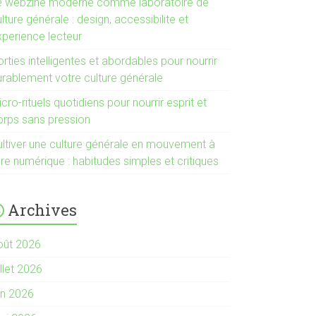
e webzine moderne comme laboratoire de
lture générale : design, accessibilite et
xperience lecteur
rties intelligentes et abordables pour nourrir
urablement votre culture générale
cro-rituels quotidiens pour nourrir esprit et
orps sans pression
ultiver une culture générale en mouvement à
ère numérique : habitudes simples et critiques
Archives
oût 2026
illet 2026
in 2026