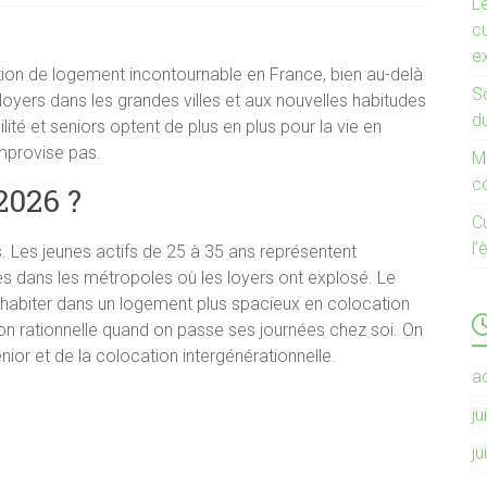
L
cu
e
on de logement incontournable en France, bien au-delà
So
 loyers dans les grandes villes et aux nouvelles habitudes
d
lité et seniors optent de plus en plus pour la vie en
improvise pas.
Mi
c
2026 ?
C
l’
s. Les jeunes actifs de 25 à 35 ans représentent
s dans les métropoles où les loyers ont explosé. Le
: habiter dans un logement plus spacieux en colocation
ion rationnelle quand on passe ses journées chez soi. On
ior et de la colocation intergénérationnelle.
a
ju
ju