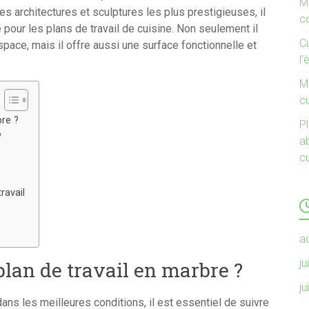
Mi
es architectures et sculptures les plus prestigieuses, il
c
pour les plans de travail de cuisine. Non seulement il
C
pace, mais il offre aussi une surface fonctionnelle et
l’
Mi
cu
bre ?
Pl
?
a
c
ravail
a
ju
lan de travail en marbre ?
ju
ans les meilleures conditions, il est essentiel de suivre