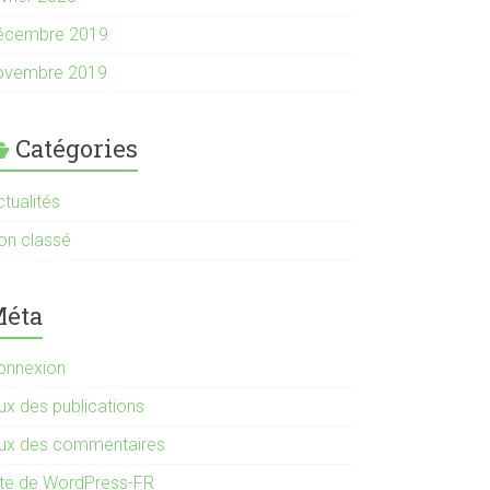
écembre 2019
ovembre 2019
Catégories
tualités
on classé
éta
onnexion
ux des publications
lux des commentaires
ite de WordPress-FR