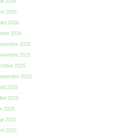
ai 2026
ril 2026
ars 2026
évrier 2026
écembre 2025
ovembre 2025
ctobre 2025
eptembre 2025
oût 2025
illet 2025
in 2025
ai 2025
ril 2025