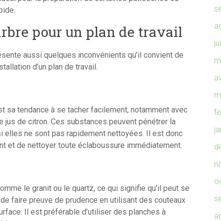
s
oide.
a
rbre pour un plan de travail
ju
sente aussi quelques inconvénients qu’il convient de
m
allation d’un plan de travail.
av
m
st sa tendance à se tacher facilement, notamment avec
f
 le jus de citron. Ces substances peuvent pénétrer la
j
 elles ne sont pas rapidement nettoyées. Il est donc
ant et de nettoyer toute éclaboussure immédiatement.
d
n
o
mme le granit ou le quartz, ce qui signifie qu’il peut se
s
 de faire preuve de prudence en utilisant des couteaux
rface. Il est préférable d’utiliser des planches à
a