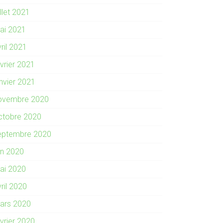
illet 2021
ai 2021
ril 2021
évrier 2021
anvier 2021
ovembre 2020
ctobre 2020
eptembre 2020
in 2020
ai 2020
ril 2020
ars 2020
évrier 2020