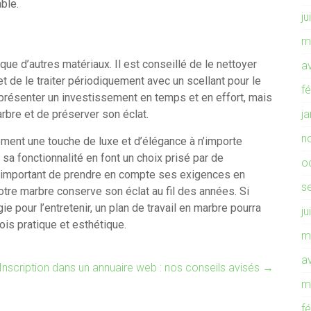
ble.
ju
m
ue d’autres matériaux. Il est conseillé de le nettoyer
av
t de le traiter périodiquement avec un scellant pour le
f
eprésenter un investissement en temps et en effort, mais
rbre et de préserver son éclat.
j
n
ement une touche de luxe et d’élégance à n’importe
sa fonctionnalité en font un choix prisé par de
o
t important de prendre en compte ses exigences en
s
otre marbre conserve son éclat au fil des années. Si
ie pour l’entretenir, un plan de travail en marbre pourra
ju
fois pratique et esthétique.
m
av
Inscription dans un annuaire web : nos conseils avisés
→
m
f