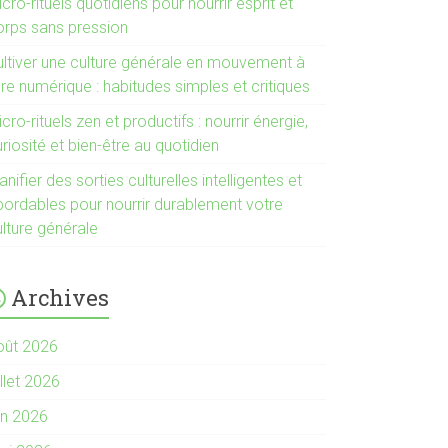
cro-rituels quotidiens pour nourrir esprit et
orps sans pression
ultiver une culture générale en mouvement à
ère numérique : habitudes simples et critiques
cro-rituels zen et productifs : nourrir énergie,
riosité et bien-être au quotidien
anifier des sorties culturelles intelligentes et
bordables pour nourrir durablement votre
ulture générale
Archives
oût 2026
illet 2026
in 2026