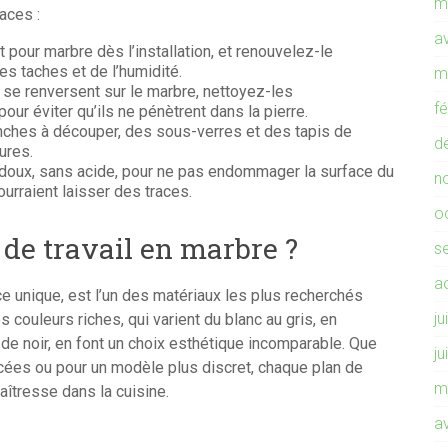
m
aces :
av
t pour marbre dès l’installation, et renouvelez-le
es taches et de l’humidité.
m
s se renversent sur le marbre, nettoyez-les
f
our éviter qu’ils ne pénètrent dans la pierre.
anches à découper, des sous-verres et des tapis de
d
ures.
 doux, sans acide, pour ne pas endommager la surface du
n
ourraient laisser des traces.
o
 de travail en marbre ?
s
a
e unique, est l’un des matériaux les plus recherchés
ju
s couleurs riches, qui varient du blanc au gris, en
de noir, en font un choix esthétique incomparable. Que
ju
cées ou pour un modèle plus discret, chaque plan de
m
aîtresse dans la cuisine.
av