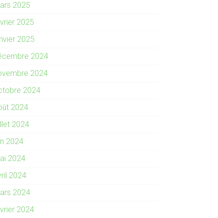
ars 2025
évrier 2025
anvier 2025
écembre 2024
ovembre 2024
ctobre 2024
oût 2024
illet 2024
in 2024
ai 2024
ril 2024
ars 2024
évrier 2024