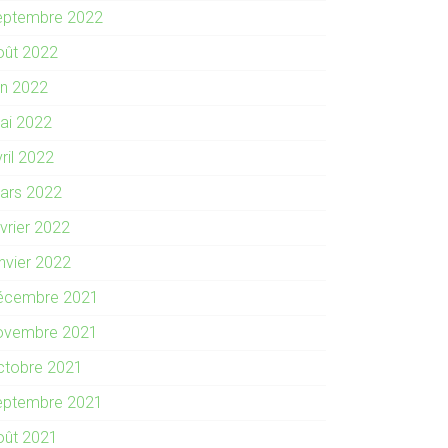
eptembre 2022
oût 2022
in 2022
ai 2022
ril 2022
ars 2022
évrier 2022
anvier 2022
écembre 2021
ovembre 2021
ctobre 2021
eptembre 2021
oût 2021