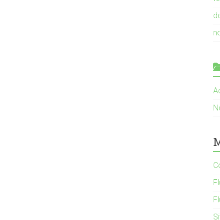
d
n
Ac
N
M
C
Fl
F
S