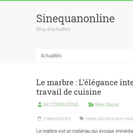
Skip
to
Sinequanonline
content
Blog d'actualités
Actualités
Le marbre : L’élégance int
travail de cuisine
AK CONSULTING
Non classé
5 décembre 2024
marbre
,
plan de travail en marb
Le marbre est un matériau qui évoque immédiat