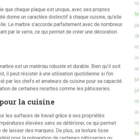
m
ifie que chaque plaque est unique, avec ses propres
f
ité donne un caractère distinctif à chaque cuisine, qu’elle
ielle. Le marbre s’accorde parfaitement avec de nombreux
j
sant par le verre, ce qui permet de créer une décoration
d
n
o
marbre est un matériau robuste et durable. Bien qu’il soit
a
 il peut résister à une utilisation quotidienne si l’on
ju
écié par les chefs et amateurs de cuisine pour sa capacité
paration de certaines recettes comme les pâtisseries.
ju
 pour la cuisine
m
av
r les surfaces de travail grâce à ses propriétés
m
empératures élevées sans se détériorer, ce qui permet
de laisser des marques. De plus, sa texture lisse
f
 idéal pour la préparation de certaines pâtisseries ou