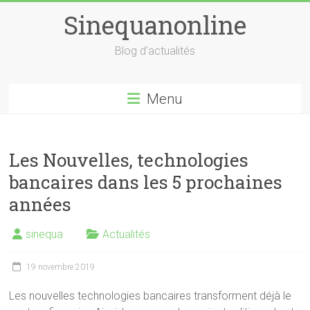
Skip
Sinequanonline
to
content
Blog d'actualités
Menu
Les Nouvelles, technologies
bancaires dans les 5 prochaines
années
sinequa
Actualités
19 novembre 2019
Les nouvelles technologies bancaires transforment déjà le